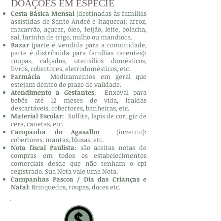
DOAÇÕES EM ESPÉCIE
Cesta Básica Mensal
(destinadas às famílias
assistidas de Santo André e Itaquera): arroz,
macarrão, açucar, óleo, feijão, leite, bolacha,
sal, farinha de trigo, milho ou mandioca.
Bazar
(parte é vendida para a comunidade,
parte é distribuida para famílias carentes):
roupas, calçados, utensílios domésticos,
livros, cobertores, eletrodomésticos, etc.
Farmácia
Medicamentos em geral que
estejam dentro do prazo de validade.
Atendimento a Gestantes:
Enxoval para
bebês até 12 meses de vida, fraldas
descartáveis, cobertores, banheiras, etc.
Material Escolar:
Sulfite, lapis de cor, giz de
cera, canetas, etc.
Campanha do Agasalho
(inverno):
cobertores, mantas, blusas, etc.
Nota fiscal Paulista:
são aceitas notas de
compras em todos os estabelecimentos
comerciais desde que não tenham o cpf
registrado. Sua Nota vale uma Nota.
Campanhas Pascoa / Dia das Crianças e
Natal:
Brinquedos, roupas, doces etc.